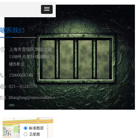
联系我们
ꀷ
上海市普陀区凯旋北路
1188号月星环球港B座29
楼B单元
15900658346
021—61245570
zhangbing@sunwoodlaw.c
om