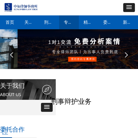
关于我们
刑事案件
专业领域
精英律师
委托合作
新闻动态
首页
넳
넲
关于我们
ꁀ
ABOUT US
刑事辩护业务
委托合作
ꀶ