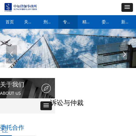
关于我们
刑事案件
专业领域
精英律师
委托合作
新闻动态
首页
넳
넲
关于我们
ꁀ
ABOUT US
诉讼与仲裁
委托合作
ꀶ