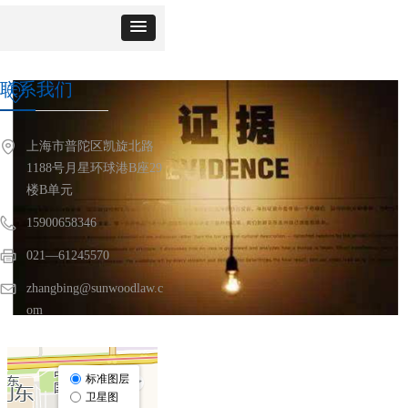
联系我们
ꀷ
上海市普陀区凯旋北路
1188号月星环球港B座29
楼B单元
15900658346
021—61245570
zhangbing@sunwoodlaw.c
om