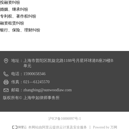
投融资纠纷
婚姻、继承纠纷
专利权、著作权纠纷
融资租赁纠纷
银行、保险、理财纠纷
地址：
上海市普陀区凯旋北路1188号月星环球港B座29楼B
单元
电话：
15900658346
传真：
021—61245570
邮箱：
zhangbing@sunwoodlaw.com
版权所有©
上海申如律师事务所
沪ICP备16006997号-1
Powered by 万网
本网站由阿里云提供云计算及安全服务