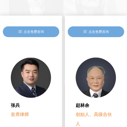
谢灵珊律师代理的案件也曾被公众号
大量报道转发，如承办的周某提供侵
入计算机信息系统程序案件被闵行检
察院、闵行法院公众号转发;也曾为办
理的曲某某诈骗案为当事人争取无罪
的结果;为史某某掩饰隐瞒犯罪所得、
끀
点击免费咨询
끀
点击免费咨询
周某某帮助信息网络犯罪活动等争取
到不起诉的有利结果;也多次分析案件
情况、制定辩护策略，为当事人争取
到缓刑结案的结果。谢灵珊律师承办
的多个经典案例被录入律所编纂的刑
事辩护专著精选案例中。自执业以
来，因其认真负责严谨的办案态度，
获得委托人的一致好评。
张兵
赵林余
首席律师
创始人、高级合伙
人