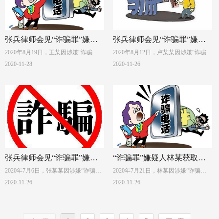
环球港写字楼B座29层，委托上海申如
辩护团队代理此案。当日下午，案件
律师事务所刑事辩护团队代理此案。
移送黄浦区检察院审查起诉。
张兵律师会见“诈骗罪”嫌疑
张兵律师会见“诈骗罪”嫌疑
2020年8月19日，王某因涉嫌“诈骗
2020年8月12日，卢某某因涉嫌“诈骗
人王某
人卢某某
罪”被上海市公安局浦东分局抓获，并
罪”被上海市公安局浦东分局抓获，并
2020-11-28
2020-11-26
采取刑事拘留强制措施，羁押于浦东
采取刑事拘留强制措施，羁押于浦东
新区看守所。王某家属在得知王某被
新区看守所。卢某某家属在得知卢某
刑事拘留后，于2020年8月31日来到上
某被刑事拘留后，于2020年8月17日来
海市普陀区环球港写字楼B座29层，委
到上海市普陀区环球港写字楼B座29
托上海申如律师事务所刑事辩护团队
层，委托上海申如律师事务所刑事辩
代理此案。
护团队代理此案。
张兵律师会见“诈骗罪”嫌疑
“诈骗罪”嫌疑人林某获取保
2020年7月6日，张某某因涉嫌“诈骗
2020年7月21日，林某因涉嫌“诈骗
人张某某
候审
罪”被上海市公安局青浦分局抓获，并
罪”在江西省被抓抓获到案，并于7月24
2020-11-26
2020-11-26
采取刑事拘留强制措施，羁押于青浦
日被押回上海，羁押于浦东新区看守
区看守所。张某某家属在得知张某某
所。林某家属于2020年8月10日上午来
被刑事拘留后，于2020年7月23日来到
到上海市普陀区环球港写字楼B座29