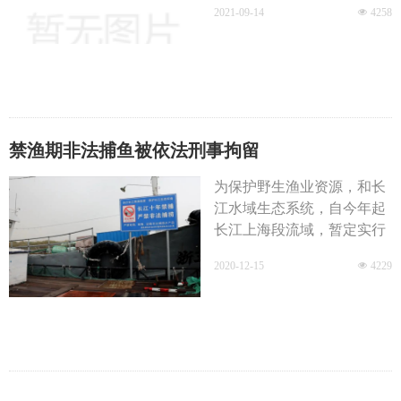
2021-09-14
넶
4258
禁渔期非法捕鱼被依法刑事拘留
为保护野生渔业资源，和长
江水域生态系统，自今年起
长江上海段流域，暂定实行
10年禁捕，可有人对此视若
2020-12-15
넶
4229
罔闻，借着保护水域安全工
作的便利，却在禁捕区顶风
作案，利用电捕的手段非法
捕捞。近日，上海市公安局
浦东分局水上治安派出所会
同自贸区临港新片区公安处