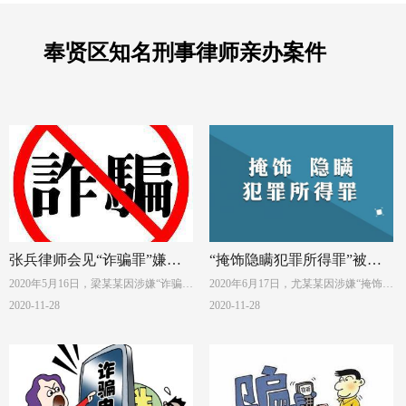
奉贤区知名刑事律师亲办案件
张兵律师会见“诈骗罪”嫌疑
“掩饰隐瞒犯罪所得罪”被告
2020年5月16日，梁某某因涉嫌“诈骗
2020年6月17日，尤某某因涉嫌“掩饰隐
人梁某某
人尤某某获从轻判决
罪”被上海市公安局嘉定分局抓获，并
瞒犯罪所得罪”被上海市公安局黄浦分
2020-11-28
2020-11-28
采取刑事拘留强制措施，羁押于嘉定
局抓获，并采取刑事拘留强制措施，
区看守所。梁某某家属在得知梁某某
羁押于上海市看守所。后于6月30日被
被刑事拘留后，通过电话联系咨询本
批准逮捕。尤某某家属于2020年8月28
市多家法律服务机构，最终选定本所
日来到上海市普陀区环球港写字楼B座
并于2020年5月22日来到上海市普陀区
29层，委托上海申如律师事务所刑事