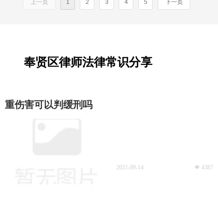
上一页
1
2
3
4
5
下一页
上海市普陀区环球港写字楼B座29层，
层，委托上海申如律师事务所刑事辩
委托上海申如律师事务所刑事辩护团
护团队代理此案。
队代理此案。
奉贤区律师法律常识分享
重伤害可以判缓刑吗
2021-09-14
넶
4387