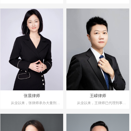
院兼职硕士导师，中华全国律师协会
事案件，涵盖刑事案件的多个领域，
会员，刑事辩护（疑难重大经济犯
有丰富的实践经验和深厚的专业知
罪、取保候审、无罪辩护）
识。如保健品诈骗案、投资类型诈骗
案、“借贷型”诈骗案、电信网络诈骗
案等各类涉诈案件、开设赌场、盗
窃、寻衅滋事、非法经营、假冒注册
商标、非法吸收公众存款、集资诈
骗、贷款诈骗、掩饰隐瞒犯罪所得、
非法利用信息网络、帮助信息网络犯
罪活动、侵犯公民个人信息、组织卖
淫、传播淫秽物品等涉黄类案件、虚
开发票等税务类案件、非法获取计算
机信息系统数据等常见刑事犯罪领
域。
张晨律师
王嵘律师
从业以来，张律师承办大量刑事
从业以来，王律师已代理刑事案
案件，涵盖刑事案件的多个领域，有
件近百件，涵盖刑事案件的多个领
丰富的实务经验。承办案件类型主要
域，如盗窃罪、诈骗罪、敲诈勒索
包括:诈骗罪、掩饰隐瞒犯罪所得罪、
罪、寻衅滋事罪、绑架罪、非法拘禁
帮助信息网络犯罪活动罪、盗窃罪、
罪、故意伤害罪、帮信罪、掩隐罪、