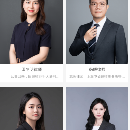
职务侵占罪、销售假冒注册商标的商
强制猥亵类犯罪、制作、传播淫秽物
品罪、传播淫秽物品牟利罪、伪造、
品牟利罪、聚众淫乱、组织卖淫、介
变造、买卖国家机关公文、证件、印
绍卖淫等涉黄类犯罪、赌博罪、开设
章罪等常见刑事犯罪领域。
赌场罪、销假罪、销伪罪、妨害药品
管理罪、虚开发票罪、破坏计算机信
息系统罪、组织考试作弊罪、污染环
张晨律师承办的多起境外电信诈
境罪、强奸罪，销售假药罪，非法经
骗罪案件中为当事人分别取得缓刑判
营罪，非法利用信息网络罪，销售非
决及取保候审决定;承办的职务侵占罪
法制作的商标标识罪等。
数额巨大的当事人取得缓刑判决。张
晨律师承办的多个经典案例被录入律
所编纂的刑事辩护专著精选案例中。
王嵘律师办案尽心尽责，落到实
田冬明律师
韩晖律师
自执业以来，全力以赴、不负重托的
处，代理的多起案件最终扭转了原有
处理好每一个案件，最大限度维护委
从业以来，田律师经手大量刑事
的方向，使得当事人得到了更轻的处
韩晖律师，上海申如律师事务所管理
托人的合法权益，为委托人提供勤勉
案件，涵盖刑事案件的多个领域，有
理结果。如张某某诈骗案、唐某某诈
合伙人，从事律师职业8年，专注于
丰富的实践经验。经手的刑事案件主
尽责、高效、优质的专业辩护。
骗案、王某某妨害药品管理案，审查
刑事辩护领域。
要涵盖:诈骗、开设赌场、帮助信息网
起诉阶段检察院作出相对不起诉决定;
律师执业以来，已办理数百起刑事案
络犯罪活动、故意伤害、寻衅滋事、
洪某某破坏计算机信息系统案，审查
件，涉及侵犯财产类如诈骗、盗窃、
掩饰隐瞒犯罪所得、非法吸收公众存
起诉阶段撤案;杜某某帮信案，公安阶
抢劫、职务侵占、敲诈勒索;破坏市场
款、贩卖毒品、职务侵占、盗窃、敲
段撤案;另有多起刑事案件取保候审，
经济秩序类如走私、非法吸收公众存
诈勒索、强制猥亵、组织介绍卖淫、
款、合同诈骗、集资诈骗、虚开增值
最终争取到缓刑。
合同诈骗、非法经营、销假、侵犯著
税专用发票、假冒注册商标、侵犯著
作权、制作复制贩卖传播淫秽物品牟
作权、非法经营;侵犯公民人身权利类