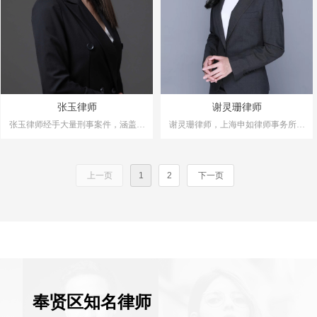
利等常见刑事犯罪领域以及非法组织
如过失致人死亡、故意伤害、绑架、
卖血、伪造国家机关证件、非法生产
强奸、猥亵、侵犯公民个人信息;妨害
买卖警用装备等较为少见的犯罪领
社会管理秩序类如妨害公务、袭警、
域。
帮信、掩隐、聚众斗殴、寻衅滋事、
开设赌场、组织他人偷越国(边)境、
涉毒、涉黄、涉黑恶势力犯罪等诸多
田冬明律师擅于处理复杂疑难案
刑事领域。
张玉律师
谢灵珊律师
件，具有丰富的实践经验。董某帮信
韩晖律师代理的多起重大案件均被新
案件中，由掩饰隐瞒犯罪所得罪名变
张玉律师经手大量刑事案件，涵盖刑
闻媒体报道，如中延集团非法吸收公
谢灵珊律师，上海申如律师事务所执
更为帮信，最终争取到缓刑;周某非法
事案件的多个领域，有丰富的实践经
众存款案、王某过失致人死亡案，贺
行主任，专注于刑事辩护领域。
吸收公众存款案件中，坚持以事实为
验
某诈骗案被人民公安报、北京日报、
从业以来，谢律师经手大量刑事案
依据，寻找减轻情节，最终为其争取
擅长案件主要涵盖:诈骗、帮信、掩
新民晚报等具有地区或全国重大影响
件，涵盖刑事案件的多个领域，有丰
上一页
1
2
下一页
到缓刑;汤某贩卖毒品案件，从案件细
隐、敲诈勒索、非法经营、盗窃、袭
富的实践经验。经手案件主要涵盖:诈
力的新闻媒体报道。
节出发进行辩护，最终争取到缓刑。
警、销假、传播淫秽物品及牟利、组
骗、开设赌场、帮信、掩饰隐瞒犯罪
织协助介绍容留卖淫等常见犯罪领域
所得、非法利用信息网络、侵犯公民
个人信息、提供侵入计算机信息系统
程序、盗窃、破坏计算机信息系统数
据、寻衅滋事、非法经营、袭警、销
假、非法吸收公众存款、传播淫秽物
品及牟利、虚开发票、组织协助介绍
容留卖淫、组织他人偷越国(边)境等
奉贤区知名律师
常见刑事犯罪领域。