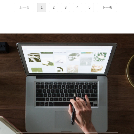
查处了这样一起非法捕捞案
件。
上一页
1
2
3
4
5
下一页